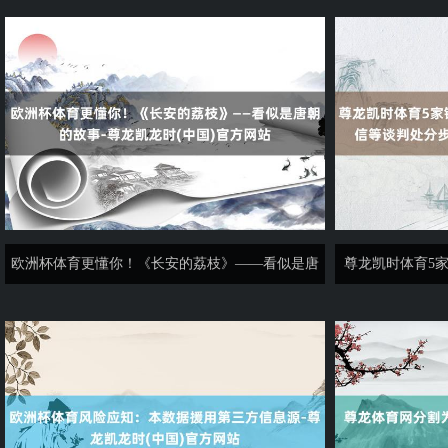
欧洲杯体育更懂你！《长安的荔枝》——看似是唐
尊龙凯时体育5
朝的故事-尊龙凯